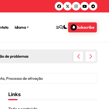
ntato
Idioma
Subscribe
conquistas, Desbloqueio de bónus, Reconhecimento da comun
ta, Processo de ativação
Links
Todo o conteúdo