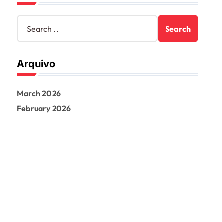
S
e
a
r
Arquivo
c
h
f
March 2026
o
r
February 2026
: