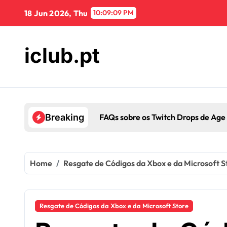
Skip
18 Jun 2026, Thu
10:09:10 PM
to
content
iclub.pt
olução de problemas
Marc
Breaking
Home
Resgate de Códigos da Xbox e da Microsoft S
Resgate de Códigos da Xbox e da Microsoft Store