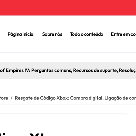
Página inicial
Sobre nós
Todo o conteúdo
Entre em co
os de Recompensa de Age Of Empires IV: Acompanhamento de 
tore
Resgate de Código Xbox: Compra digital, Ligação de con