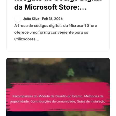
da Microsoft Store:
Limites de download,
João Silva
Feb 18, 2026
Partilha de códigos,
A troca de códigos digitais da Microsoft Store
oferece uma forma conveniente para os
Disponibilidade regional
utilizadores...