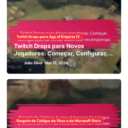
Twitch Drops para Age of Empires IV
Twitch Drops para Novos
Jogadores: Começar, Configuração
da Conta, Maximizar recompensas
João Silva
Mar 12, 2026
Resgate de Códigos da Xbox e da Microsoft Store