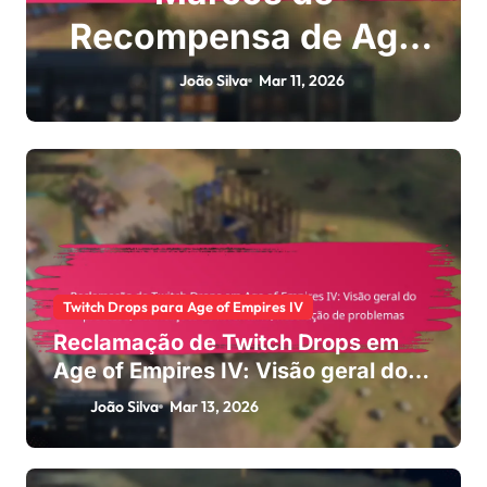
Recompensa de Age
Of Empires IV:
João Silva
Mar 11, 2026
Acompanhamento de
conquistas,
Desbloqueio de
bónus,
Reconhecimento da
Twitch Drops para Age of Empires IV
comunidade
Reclamação de Twitch Drops em
Age of Empires IV: Visão geral do
processo, Verificações de
João Silva
Mar 13, 2026
inventário, Resolução de problemas