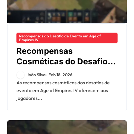
Recompensas do Desafio de Evento em Age of
Empires IV
Recompensas
Cosméticas do Desafio
do Evento: Skins de
João Silva
Feb 18, 2026
personagens, Estéticas
As recompensas cosméticas dos desafios de
evento em Age of Empires IV oferecem aos
de construção, Temas
jogadores...
sazonais