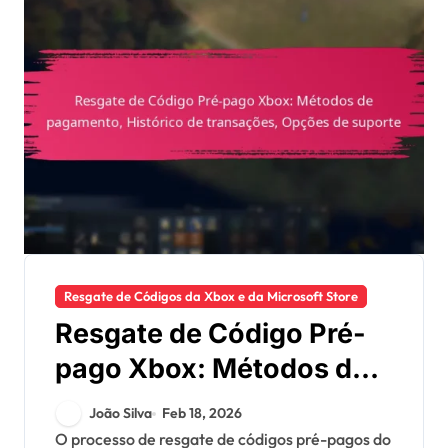
Resgate de Códigos da Xbox e da Microsoft Store
Resgate de Código Pré-
pago Xbox: Métodos de
pagamento, Histórico de
João Silva
Feb 18, 2026
transações, Opções de
O processo de resgate de códigos pré-pagos do