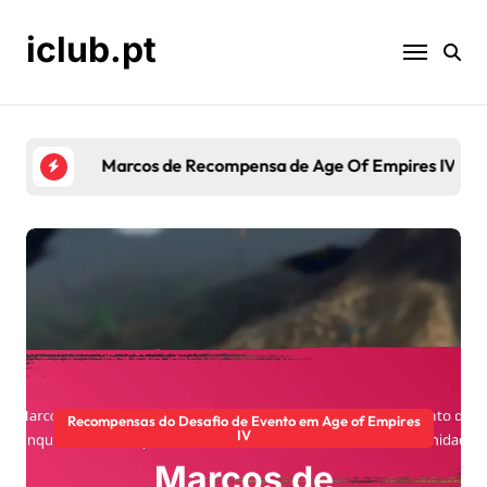
Skip
to
iclub.pt
content
Marcos de Recompensa de Age Of Empires IV: Ac
Recompensas do Desafio de Evento em Age of Empires
IV
Marcos de