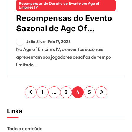
Recompensas do Desafio de Evento em Age of
Empires IV
Recompensas do Evento
Sazonal de Age Of
Empires IV: Desafios de
João Silva
Feb 17, 2026
tempo limitado, Itens
No Age of Empires IV, os eventos sazonais
apresentam aos jogadores desafios de tempo
exclusivos, Critérios de
limitado...
participação
P
1
…
3
4
5
o
s
Links
t
s
Todo o conteúdo