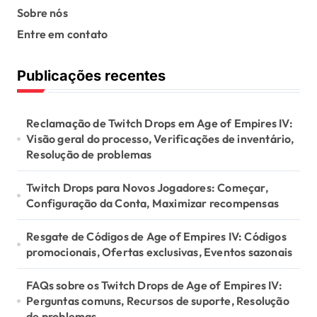
Sobre nós
p
Entre em contato
a
g
Publicações recentes
i
n
Reclamação de Twitch Drops em Age of Empires IV:
a
Visão geral do processo, Verificações de inventário,
Resolução de problemas
t
i
Twitch Drops para Novos Jogadores: Começar,
o
Configuração da Conta, Maximizar recompensas
n
Resgate de Códigos de Age of Empires IV: Códigos
promocionais, Ofertas exclusivas, Eventos sazonais
FAQs sobre os Twitch Drops de Age of Empires IV:
Perguntas comuns, Recursos de suporte, Resolução
de problemas