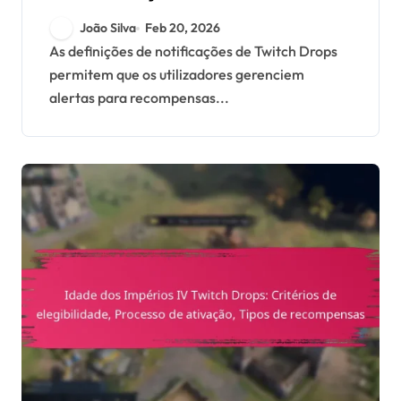
Drops: Gerir alertas,
João Silva
Feb 20, 2026
Preferências da conta,
As definições de notificações de Twitch Drops
permitem que os utilizadores gerenciem
Opções de
alertas para recompensas...
personalização