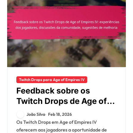
Twitch Drops para Age of Empires IV
Feedback sobre os
Twitch Drops de Age of
Empires IV: experiências
João Silva
Feb 18, 2026
dos jogadores,
Os Twitch Drops em Age of Empires IV
oferecem aos jogadores a oportunidade de
discussões da