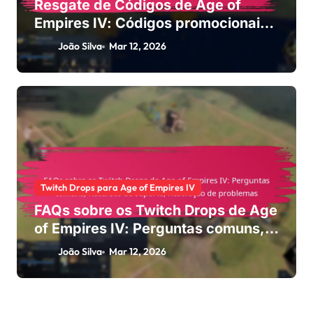
Resgate de Códigos de Age of
Empires IV: Códigos promocionais,
Ofertas exclusivas, Eventos
João Silva
Mar 12, 2026
sazonais
Twitch Drops para Age of Empires IV
FAQs sobre os Twitch Drops de Age
of Empires IV: Perguntas comuns,
Recursos de suporte, Resolução de
João Silva
Mar 12, 2026
problemas