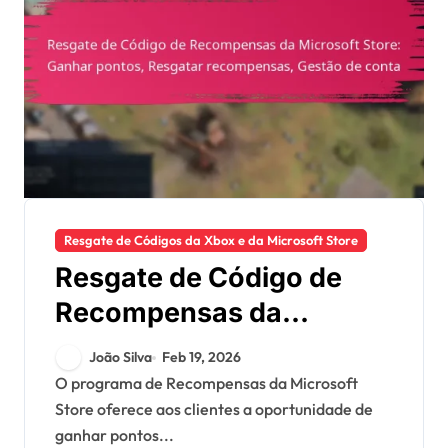
Resgate de Códigos da Xbox e da Microsoft Store
Resgate de Código de
Recompensas da
Microsoft Store: Ganhar
João Silva
Feb 19, 2026
pontos, Resgatar
O programa de Recompensas da Microsoft
Store oferece aos clientes a oportunidade de
recompensas, Gestão de
ganhar pontos...