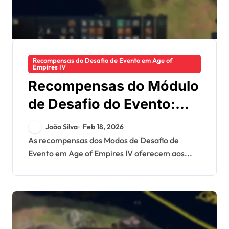
Recompensas do Desafio de Evento em Age of
Empires IV
Recompensas do Módulo
de Desafio do Evento:
Melhorias de
João Silva
Feb 18, 2026
jogabilidade,
As recompensas dos Modos de Desafio de
Evento em Age of Empires IV oferecem aos...
Contribuições da
comunidade, Guias de
instalação