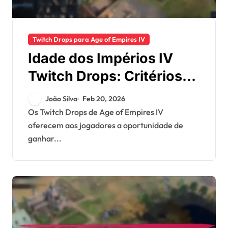
Twitch Drops para Age of Empires IV
Idade dos Impérios IV
Twitch Drops: Critérios
de elegibilidade,
João Silva
Feb 20, 2026
Processo de ativação,
Os Twitch Drops de Age of Empires IV
oferecem aos jogadores a oportunidade de
Tipos de recompensas
ganhar...