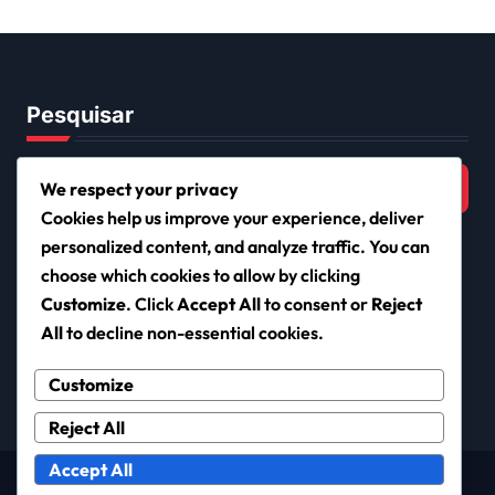
Recursos de suporte,
Resolução de problemas
Pesquisar
Search
We respect your privacy
for:
Cookies help us improve your experience, deliver
personalized content, and analyze traffic. You can
choose which cookies to allow by clicking
iclub.pt
Customize
. Click
Accept All
to consent or
Reject
All
to decline non-essential cookies.
Customize
Reject All
Accept All
Copyright © All rights reserved
|
Newsxo
by