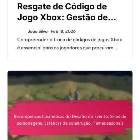
Resgate de Código de
Jogo Xbox: Gestão de
direitos digitais,
João Silva
Feb 18, 2026
Reativação, Problemas
Compreender a troca de códigos de jogos Xbox
é essencial para os jogadores que procuram...
entre plataformas