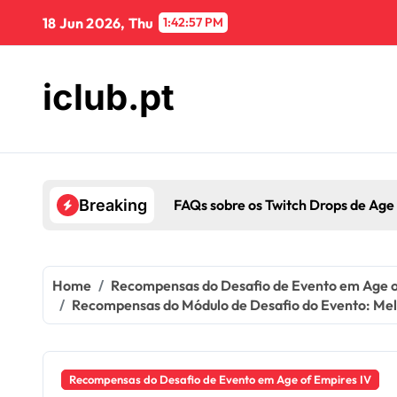
Skip
18 Jun 2026, Thu
1:42:58 PM
to
content
iclub.pt
, Resolução de problemas
Breaking
Home
Recompensas do Desafio de Evento em Age o
Recompensas do Módulo de Desafio do Evento: Melho
Recompensas do Desafio de Evento em Age of Empires IV