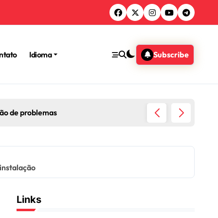
ntato
Idioma
Subscribe
o de conquistas, Desbloqueio de bónus, Reconhecimento da 
instalação
Links