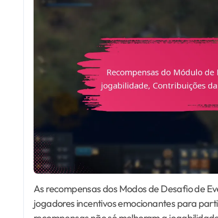
As recompensas dos Modos de Desafio de Evento em Age of Empires IV oferecem aos
jogadores incentivos emocionantes para parti
recompensas não só melhoram a jogabilidad