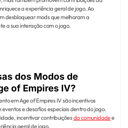
riquece a experiência geral de jogo. Ao
odem desbloquear mods que melhoram a
te a sua interação com o jogo.
sas dos Modos de
ge of Empires IV?
nto em Age of Empires IV são incentivos
 eventos e desafios especiais dentro do jogo.
dade, incentivar contribuições
da comunidade
e
iência geral de jogo.