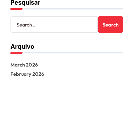
Pesquisar
S
e
a
r
Arquivo
c
h
f
March 2026
o
r
February 2026
: