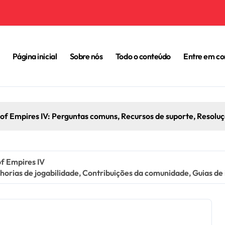
Página inicial
Sobre nós
Todo o conteúdo
Entre em co
Marcos de Recompensa de Age Of Empires IV: Acompanhament
f Empires IV
rias de jogabilidade, Contribuições da comunidade, Guias de 