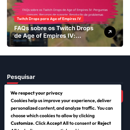
Twitch Drops para Age of Empires IV
FAQs sobre os Twitch Drops
de Age of Empires IV:
Perguntas comuns,
Recursos de suporte,
Resolução de problemas
Pesquisar
Search
We respect your privacy
for:
Cookies help us improve your experience, deliver
personalized content, and analyze traffic. You can
choose which cookies to allow by clicking
Customize
. Click
Accept All
to consent or
Reject
iclub.pt