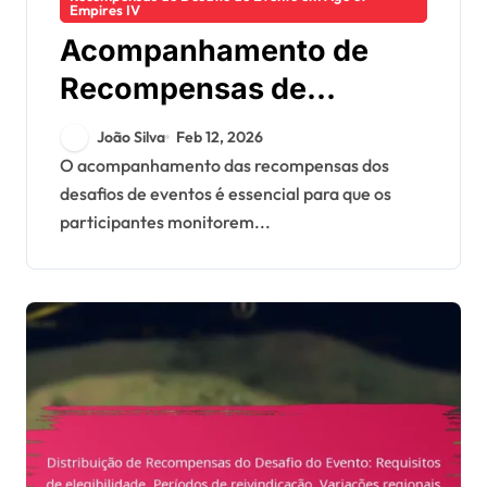
Empires IV
Acompanhamento de
Recompensas de
Desafios de Eventos:
João Silva
Feb 12, 2026
Monitorização de
O acompanhamento das recompensas dos
desafios de eventos é essencial para que os
progresso, sistemas de
participantes monitorem...
classificação,
procedimentos de
reivindicação