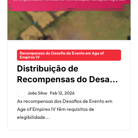
Recompensas do Desafio de Evento em Age of
Empires IV
Distribuição de
Recompensas do Desafio
do Evento: Requisitos de
João Silva
Feb 12, 2026
elegibilidade, Períodos
As recompensas dos Desafios de Evento em
Age of Empires IV têm requisitos de
de reivindicação,
elegibilidade...
Variações regionais