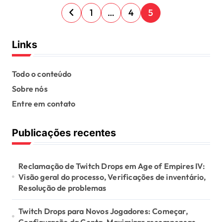
P
1
…
4
5
o
s
Links
t
s
Todo o conteúdo
Sobre nós
p
Entre em contato
a
g
Publicações recentes
i
n
Reclamação de Twitch Drops em Age of Empires IV:
a
Visão geral do processo, Verificações de inventário,
Resolução de problemas
t
i
Twitch Drops para Novos Jogadores: Começar,
Configuração da Conta, Maximizar recompensas