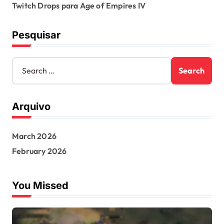
Twitch Drops para Age of Empires IV
Pesquisar
S
e
a
r
Arquivo
c
h
f
March 2026
o
r
February 2026
:
You Missed