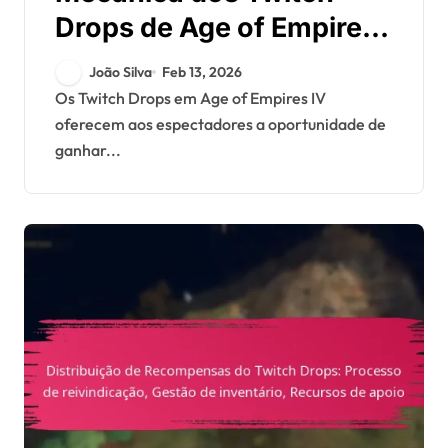
Drops de Age of Empires
IV: Como funcionam os
João Silva
Feb 13, 2026
drops, Engajamento dos
Os Twitch Drops em Age of Empires IV
oferecem aos espectadores a oportunidade de
espectadores, Níveis de
ganhar...
recompensa