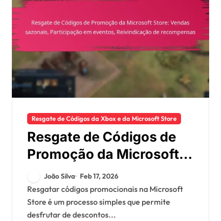
Resgate de Códigos da Xbox e da Microsoft Store
Resgate de Códigos de
Promoção da Microsoft
Store: Vendas sazonais,
João Silva
Feb 17, 2026
Participação em eventos,
Resgatar códigos promocionais na Microsoft
Store é um processo simples que permite
Reivindicação de
desfrutar de descontos...