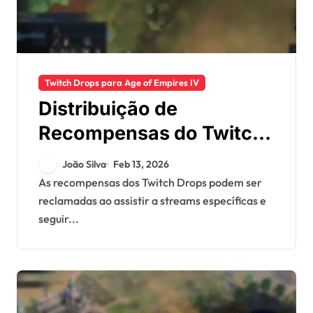
Twitch Drops para Age of Empires IV
Distribuição de
Recompensas do Twitch
Drops: Processo de
João Silva
Feb 13, 2026
reivindicação, Gestão de
As recompensas dos Twitch Drops podem ser
reclamadas ao assistir a streams específicas e
inventário, Recursos de
seguir...
apoio