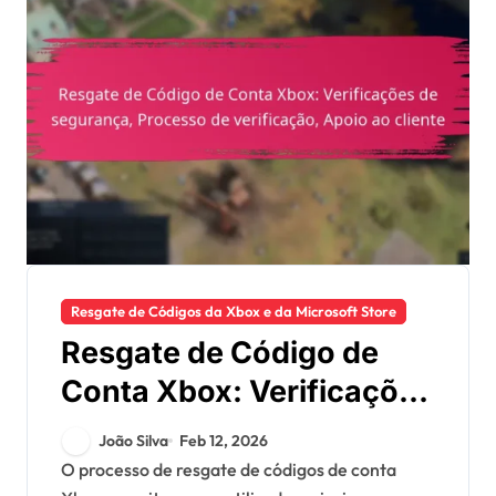
Resgate de Códigos da Xbox e da Microsoft Store
Resgate de Código de
Conta Xbox: Verificações
de segurança, Processo
João Silva
Feb 12, 2026
de verificação, Apoio ao
O processo de resgate de códigos de conta