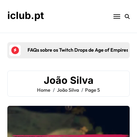
Skip
to
iclub.pt
content
Marcos de Recompensa de Age Of Empires IV: A
João Silva
Home
João Silva
Page 5