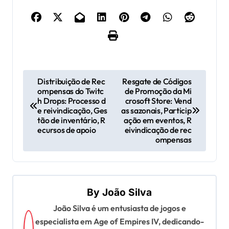
P
Distribuição de Rec
Resgate de Códigos
ompensas do Twitc
de Promoção da Mi
o
h Drops: Processo d
crosoft Store: Vend
s
e reivindicação, Ges
as sazonais, Particip
tão de inventário, R
ação em eventos, R
t
ecursos de apoio
eivindicação de rec
ompensas
n
a
v
By
João Silva
i
João Silva é um entusiasta de jogos e
g
especialista em Age of Empires IV, dedicando-