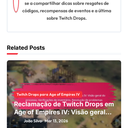
a
se a compartilhar dicas sobre resgates de
t
códigos, recompensas de eventos e a última
i
sobre Twitch Drops.
o
n
Related Posts
Twitch Drops para Age of Empires IV
Reclamação de Twitch Drops em
Age of Empires IV: Visão geral
do processo, Verificações de
João Silva
Mar 13, 2026