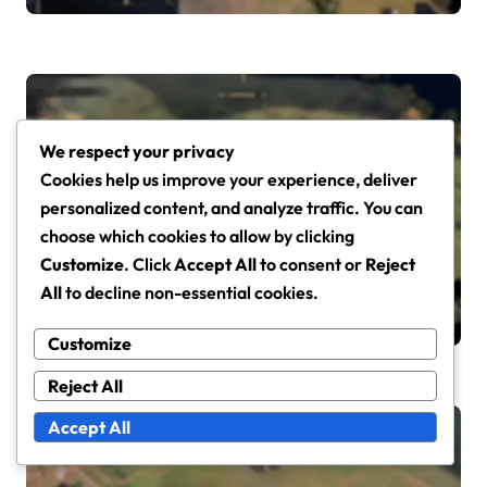
inventário, Resolução de
problemas
We respect your privacy
Cookies help us improve your experience, deliver
Twitch Drops para Age of Empires IV
personalized content, and analyze traffic. You can
choose which cookies to allow by clicking
Twitch Drops para Novos
Customize
. Click
Accept All
to consent or
Reject
Jogadores: Começar,
All
to decline non-essential cookies.
Configuração da Conta,
João Silva
Mar 12, 2026
Maximizar recompensas
Customize
Reject All
Accept All