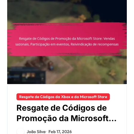
Resgate de Códigos da Xbox e da Microsoft Store
Resgate de Códigos de
Promoção da Microsoft
Store: Vendas sazonais,
João Silva
Feb 17, 2026