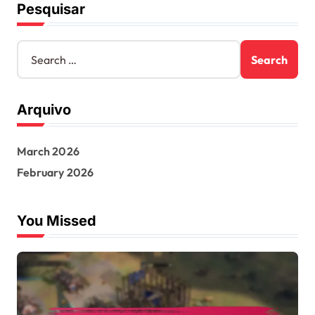
Pesquisar
S
e
a
r
Arquivo
c
h
f
March 2026
o
r
February 2026
:
You Missed