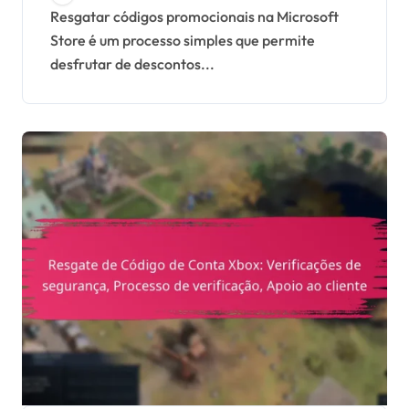
Participação em eventos,
Resgatar códigos promocionais na Microsoft
Store é um processo simples que permite
Reivindicação de
desfrutar de descontos...
recompensas