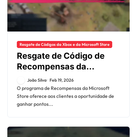
Resgate de Códigos da Xbox e da Microsoft Store
Resgate de Código de
Recompensas da
Microsoft Store: Ganhar
João Silva
Feb 19, 2026
pontos, Resgatar
O programa de Recompensas da Microsoft
Store oferece aos clientes a oportunidade de
recompensas, Gestão de
ganhar pontos...
conta