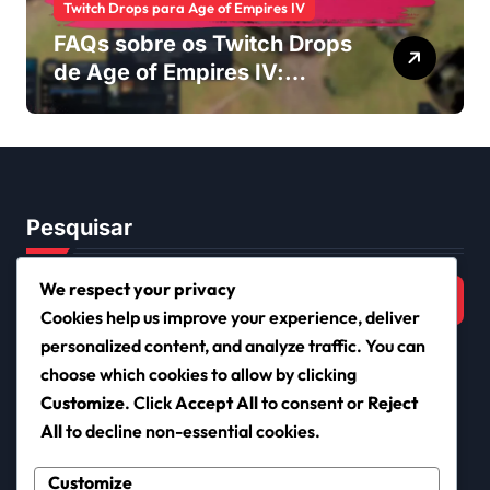
Twitch Drops para Age of Empires IV
FAQs sobre os Twitch Drops
de Age of Empires IV:
Perguntas comuns,
Recursos de suporte,
Resolução de problemas
Pesquisar
Search
We respect your privacy
for:
Cookies help us improve your experience, deliver
personalized content, and analyze traffic. You can
choose which cookies to allow by clicking
Customize
. Click
Accept All
to consent or
Reject
iclub.pt
All
to decline non-essential cookies.
Customize