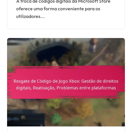
Partilha de códigos,
A troca de códigos digitais da Microsoft Store
oferece uma forma conveniente para os
Disponibilidade regional
utilizadores...