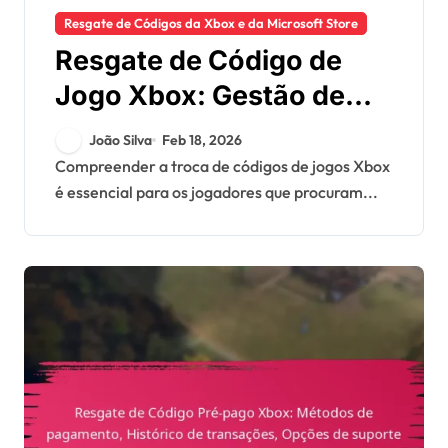
Resgate de Códigos da Xbox e da Microsoft Store
Resgate de Código de
Jogo Xbox: Gestão de
direitos digitais,
João Silva
Feb 18, 2026
Reativação, Problemas
Compreender a troca de códigos de jogos Xbox
é essencial para os jogadores que procuram...
entre plataformas