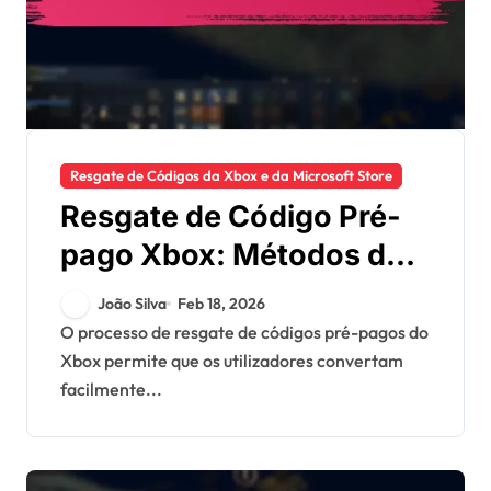
Resgate de Códigos da Xbox e da Microsoft Store
Resgate de Código Pré-
pago Xbox: Métodos de
pagamento, Histórico de
João Silva
Feb 18, 2026
transações, Opções de
O processo de resgate de códigos pré-pagos do
Xbox permite que os utilizadores convertam
suporte
facilmente...