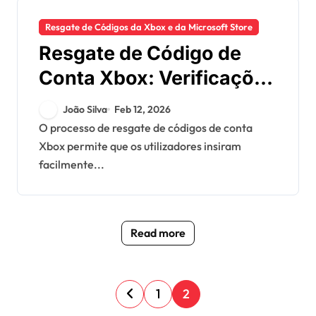
Resgate de Códigos da Xbox e da Microsoft Store
Resgate de Código de
Conta Xbox: Verificações
de segurança, Processo
João Silva
Feb 12, 2026
de verificação, Apoio ao
O processo de resgate de códigos de conta
Xbox permite que os utilizadores insiram
cliente
facilmente...
Read more
P
1
2
o