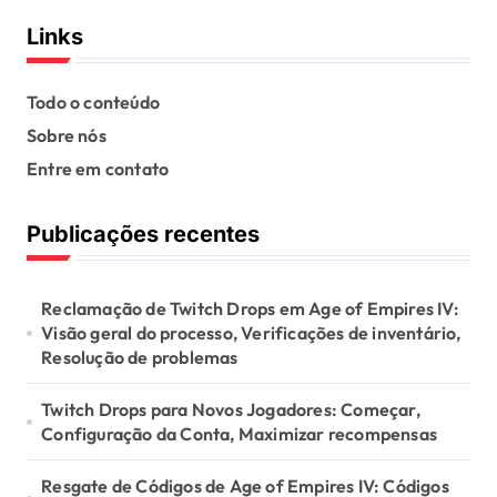
s
Links
t
s
Todo o conteúdo
Sobre nós
p
Entre em contato
a
g
Publicações recentes
i
n
Reclamação de Twitch Drops em Age of Empires IV:
a
Visão geral do processo, Verificações de inventário,
Resolução de problemas
t
i
Twitch Drops para Novos Jogadores: Começar,
o
Configuração da Conta, Maximizar recompensas
n
Resgate de Códigos de Age of Empires IV: Códigos