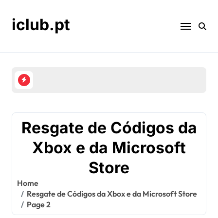
Skip
to
iclub.pt
content
Marcos de Recompensa de Age Of Empires IV: Ac
Resgate de Códigos da
Xbox e da Microsoft
Store
Home
Resgate de Códigos da Xbox e da Microsoft Store
Page 2