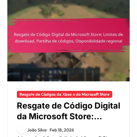
Resgate de Códigos da Xbox e da Microsoft Store
Resgate de Código Digital
da Microsoft Store:
Limites de download,
João Silva
Feb 18, 2026