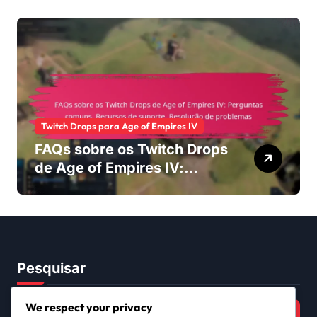
exclusivas, Eventos
sazonais
Twitch Drops para Age of Empires IV
FAQs sobre os Twitch Drops
de Age of Empires IV:
Perguntas comuns,
Recursos de suporte,
Resolução de problemas
Pesquisar
Search
We respect your privacy